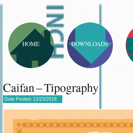
HOME
DOWNLOADS
Caifan – Tipography
Date Posted:
12/23/2016