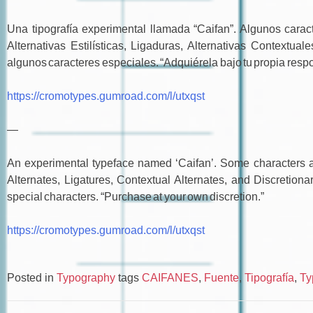
Una tipografía experimental llamada “Caifan”. Algunos carac
Alternativas Estilísticas, Ligaduras, Alternativas Contextua
algunos caracteres especiales. “Adquiérela bajo tu propia resp
https://cromotypes.gumroad.com/l/utxqst
—
An experimental typeface named ‘Caifan’. Some characters are
Alternates, Ligatures, Contextual Alternates, and Discretion
special characters. “Purchase at your own discretion.”
https://cromotypes.gumroad.com/l/utxqst
Posted in
Typography
tags
CAIFANES
,
Fuente
,
Tipografía
,
Ty