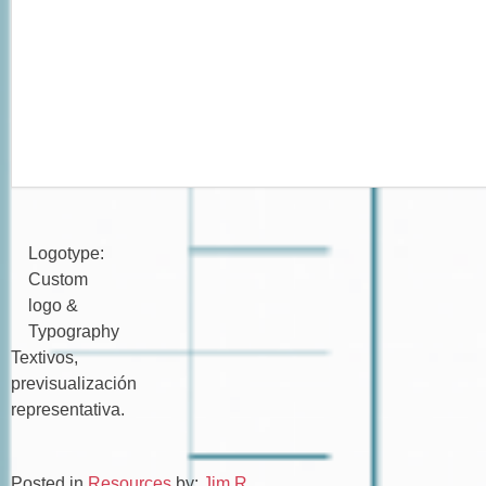
Logotype:
Custom
logo &
Typography
Textivos,
previsualización
representativa.
Posted in
Resources
by:
Jim R.